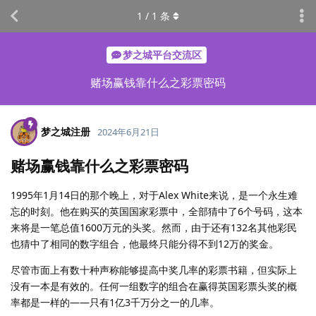
1
/
1
条
梦之城平台交流区
赌场赢钱靠什么之彩票密码
梦之城注册
2024年6月21日
赌场赢钱靠什么之彩票密码
1995年1月14日的那个晚上，对于Alex White来说，是一个永生难
忘的时刻。他在购买的英国国家彩票中，全部猜中了6个号码，这本
来将是一笔总值1600万元的头奖。然而，由于还有132名其他彩民
也猜中了相同的数字组合，他最终只能分得不到12万的奖金。
尽管市面上有数十种声称能够提高中奖几率的彩票书籍，但实际上
没有一本是有效的。任何一组数字的组合在赢得英国彩票头奖的概
率都是一样的——只有1亿3千万分之一的几率。